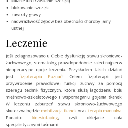
klikanie lub trzaskanie szczęką
blokowanie szczęki
zawroty głowy
nadwrażliwość zębów bez obecności choroby jamy
ustnej
Leczenie
Jeśli zdiagnozowano u Ciebie dysfunkcję stawu skroniowo-
żuchwowego, stomatolog prawdopodobnie zaleci najpierw
nieoperacyjne opcje leczenia. Przykładem takich działań
jest
fizjoterapia Poznań
! Celem fizjoterapii jest
przywrócenie prawidłowej funkcji żuchwy za pomocą
szeregu technik fizycznych, które służą łagodzeniu bólu
mięśniowo-szkieletowego i wspomaganiu gojenia tkanek.
W leczeniu zaburzeń stawu skroniowo-żuchwowego
skuteczna będzie
mobilizacja tkanek
oraz
terapia manualna.
Ponadto
kinesiotaping
, czyli oklejanie ciała
specjalistycznymi taśmami.