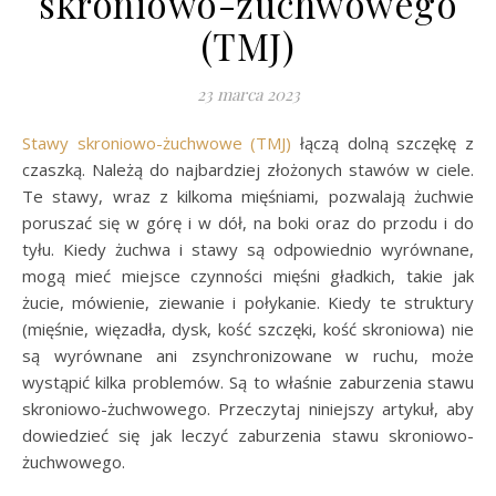
skroniowo-żuchwowego
(TMJ)
23 marca 2023
Stawy skroniowo-żuchwowe (TMJ)
łączą dolną szczękę z
czaszką. Należą do najbardziej złożonych stawów w ciele.
Te stawy, wraz z kilkoma mięśniami, pozwalają żuchwie
poruszać się w górę i w dół, na boki oraz do przodu i do
tyłu. Kiedy żuchwa i stawy są odpowiednio wyrównane,
mogą mieć miejsce czynności mięśni gładkich, takie jak
żucie, mówienie, ziewanie i połykanie. Kiedy te struktury
(mięśnie, więzadła, dysk, kość szczęki, kość skroniowa) nie
są wyrównane ani zsynchronizowane w ruchu, może
wystąpić kilka problemów. Są to właśnie zaburzenia stawu
skroniowo-żuchwowego. Przeczytaj niniejszy artykuł, aby
dowiedzieć się jak leczyć zaburzenia stawu skroniowo-
żuchwowego.