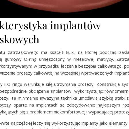
kterystyka implantów
askowych
tu zatrzaskowego ma kształt kulki, na której podczas zakł
się gumowy O-ring umieszczony w metalowej matrycy. Zatrza
orzystywanym w przypadku leczenia bezzębia całkowitego, p
wiczenie protezy całkowitej na wcześniej wprowadzonych implant
y i O-ringu warunkuje siłę utrzymania protezy. Konstrukcja sy
 bezpośrednie obciążenie implantów, wykorzystując równomier
ezy. Ta minimalnie inwazyjna technika umożliwia szybką stabili
rotezy oparte na implantach są zdecydowanie najlepszym roz
ykających się z problemem niekomfortowej i wypadającej protezy
wite najczęściej leczy się wykorzystując implanty jako elementy