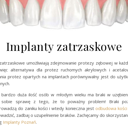
Implanty zatrzaskowe
zatrzaskowe umożliwiają zdejmowanie protezy zębowej w każ
więc alternatywa dla protez ruchomych akrylowych i acetal
nia protez opartych na implantach porównywalny jest do użytk
nych.
 bardzo duża ilość osób w młodym wieku ma braki w uzębien
 sobie sprawę z tego, że to poważny problem! Braki po
prowadzą do zaniku kości i wtedy konieczna jest
odbudowa kości 
owadzić, zadbaj o uzupełnienie braków. Zachęcamy do skorzystani
ug
Implanty Poznań
.