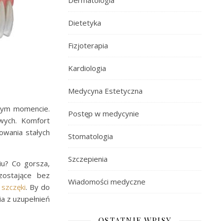
Dermatologia
Dietetyka
Fizjoterapia
Kardiologia
Medycyna Estetyczna
dym momencie.
Postęp w medycynie
owych. Komfort
owania stałych
Stomatologia
Szczepienia
iu? Co gorsza,
zostające bez
Wiadomości medyczne
szczęki
. By do
a z uzupełnień
OSTATNIE WPISY