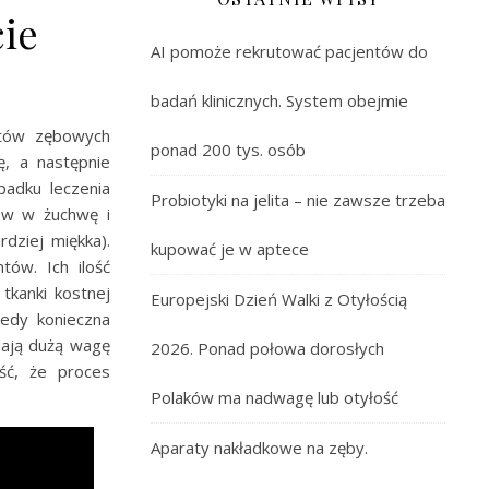
cie
AI pomoże rekrutować pacjentów do
badań klinicznych. System obejmie
ntów zębowych
ponad 200 tys. osób
ę, a następnie
adku leczenia
Probiotyki na jelita – nie zawsze trzeba
ów w żuchwę i
dziej miękka).
kupować je w aptece
tów. Ich ilość
tkanki kostnej
Europejski Dzień Walki z Otyłością
tedy konieczna
adają dużą wagę
2026. Ponad połowa dorosłych
ść, że proces
Polaków ma nadwagę lub otyłość
Aparaty nakładkowe na zęby.