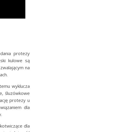
adania protezy
ski kulowe są
ozwalającym na
ach.
stemu wyklucza
ne, śluzówkowe
zację protezy u
wiązaniem dla
.
 kotwiczące dla