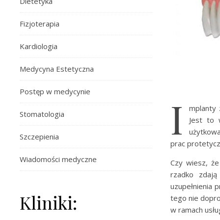
Dietetyka
Fizjoterapia
Kardiologia
Medycyna Estetyczna
Postęp w medycynie
I
mplanty 
Stomatologia
Jest to 
użytkowa
Szczepienia
prac protetycz
Wiadomości medyczne
Czy wiesz, że
rzadko zdają
uzupełnienia 
Kliniki:
tego nie dopr
w ramach usł