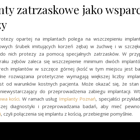
nty zatrzaskowe jako wspar
zy
rotezy opartej na implantach polega na wszczepieniu impla
owych śrubek imitujących korzeń zęba) w żuchwę i w szczęk
do nich protezy za pomocą specjalnych zatrzasków. W przyp
braku zębów zaleca się wszczepienie minimum dwóch implant
ech implantów w szczęce górnej (kość w tym miejscu jest bar
ilne rozwiązania protetyczne wymagają większej liczby implan
est od warunków kostnych pacjenta. Może okazać się, że stan 
 niewystarczający do przeprowadzenia zabiegu implantacji. W
wa kości
. W ramach usług
Implanty Poznań
, specjaliści przykł
szej diagnostyki i przeprowadzania badań, aby mieć pewno
i
, czyli połączenia się implantu z kością, przebiegnie pomyślnie.