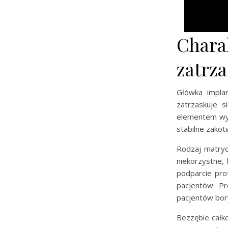
Chara
zatrz
Główka implan
zatrzaskuje 
elementem wyk
stabilne zakot
Rodzaj matryc
niekorzystne,
podparcie prot
pacjentów. P
pacjentów bor
Bezzębie całko