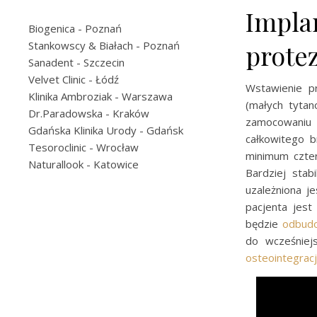
Impla
Biogenica
- Poznań
Stankowscy & Białach
- Poznań
prote
Sanadent
- Szczecin
Velvet Clinic
- Łódź
Wstawienie p
Klinika Ambroziak
- Warszawa
(małych tytan
Dr.Paradowska
- Kraków
zamocowaniu 
Gdańska Klinika Urody
- Gdańsk
całkowitego 
Tesoroclinic
- Wrocław
minimum czter
Naturallook
- Katowice
Bardziej stab
uzależniona j
pacjenta jest
będzie
odbudo
do wcześniej
osteointegracj