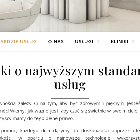
DARDZIE USŁUG
O NAS
USŁUGI
KLINIKI
iki o najwyższym standa
usług
wnością zależy Ci na tym, aby być zdrowym i pięknym. Jeste
óc! Wiemy, jak ważne jest, aby czuć się świetnie w swoim ciele.
zyscy mamy do tego pełne prawo.
 pomóc, każdego dnia dążymy do doskonałości poprzez ofe
jakości, w oparciu o najnowsze technologie, wykorzys