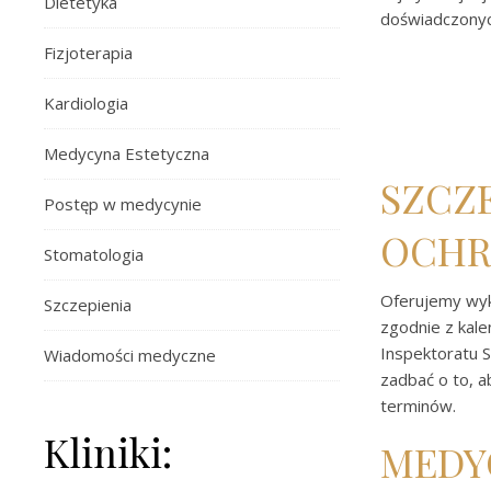
Dietetyka
doświadczonych
Fizjoterapia
Kardiologia
Medycyna Estetyczna
SZCZ
Postęp w medycynie
OCHR
Stomatologia
Oferujemy wyk
Szczepienia
zgodnie z ka
Inspektoratu 
Wiadomości medyczne
zadbać o to, a
terminów.
Kliniki:
MEDY