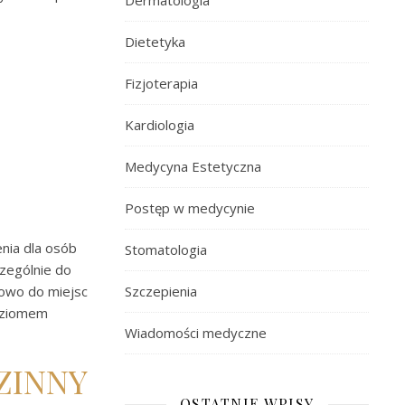
Dermatologia
Dietetyka
Fizjoterapia
Kardiologia
Medycyna Estetyczna
Postęp w medycynie
enia dla osób
Stomatologia
czególnie do
kowo do miejsc
Szczepienia
poziomem
Wiadomości medyczne
ZINNY
OSTATNIE WPISY