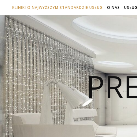
KLINIKI O NAJWYŻSZYM STANDARDZIE USŁUG
O NAS
USŁUG
PRE