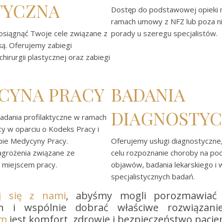
TYCZNA
Dostęp do podstawowej opieki
ramach umowy z NFZ lub poza n
siągnąć Twoje cele związane z
porady u szeregu specjalistów.
ką. Oferujemy zabiegi
hirurgii plastycznej oraz zabiegi
CYNA PRACY
BADANIA
DIAGNOSTY
dania profilaktyczne w ramach
y w oparciu o Kodeks Pracy i
bie Medycyny Pracy.
Oferujemy usługi diagnostyczne,
grożenia związane ze
celu rozpoznanie choroby na pod
 miejscem pracy.
objawów, badania lekarskiego i
specjalistycznych badań.
j się z nami
, abyśmy mogli porozmawiać
ch i wspólnie dobrać właściwe rozwiązan
em
jest komfort, zdrowie i bezpieczeństwo pacje