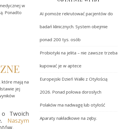
 medycznej w
ią. Ponadto
AI pomoże rekrutować pacjentów do
badań klinicznych. System obejmie
ponad 200 tys. osób
Probiotyki na jelita – nie zawsze trzeba
CZNE
kupować je w aptece
Europejski Dzień Walki z Otyłością
 które mają na
stawie jej
2026. Ponad połowa dorosłych
 wyników
Polaków ma nadwagę lub otyłość
 o Twoich
Aparaty nakładkowe na zęby.
ie.
Naszym
ntów.