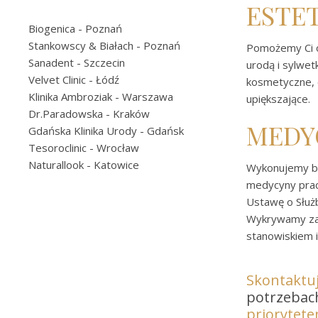
ESTE
Biogenica
- Poznań
Stankowscy & Białach
- Poznań
Pomożemy Ci o
Sanadent
- Szczecin
urodą i sylwet
Velvet Clinic
- Łódź
kosmetyczne, c
Klinika Ambroziak
- Warszawa
upiększające.
Dr.Paradowska
- Kraków
MEDY
Gdańska Klinika Urody
- Gdańsk
Tesoroclinic
- Wrocław
Naturallook
- Katowice
Wykonujemy ba
medycyny prac
Ustawę o Służ
Wykrywamy za
stanowiskiem i
Skontaktu
potrzeba
priorytet