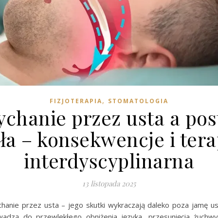
,
FIZJOTERAPIA
STOMATOLOGIA
chanie przez usta a po
ała – konsekwencje i tera
interdyscyplinarna
13 listopada 2025
hanie przez usta – jego skutki wykraczają daleko poza jamę us
wadzą do przewlekłego obniżenia języka, przesunięcia żuchw