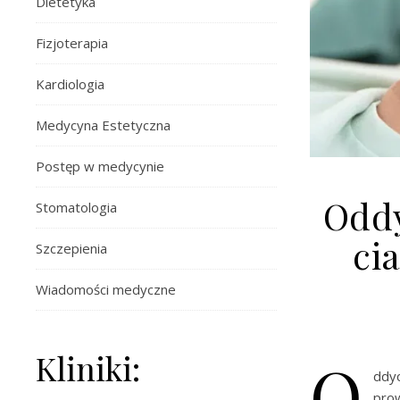
Dietetyka
Fizjoterapia
Kardiologia
Medycyna Estetyczna
Postęp w medycynie
Oddy
Stomatologia
ci
Szczepienia
Wiadomości medyczne
O
Kliniki:
ddyc
pro