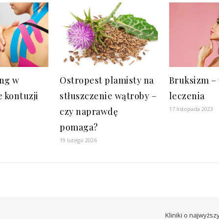
ing w
Ostropest plamisty na
Bruksizm –
e kontuzji
stłuszczenie wątroby –
leczenia
17 listopada 2023
czy naprawdę
pomaga?
19 lutego 2026
Kliniki o najwyżs