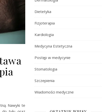
Dermatologia
Dietetyka
Fizjoterapia
Kardiologia
Medycyna Estetyczna
stawa
Postęp w medycynie
pia
Stomatologia
Szczepienia
Wiadomości medyczne
tną. Nawyki te
y do tyłu oraz
OSTATNIE WPISY