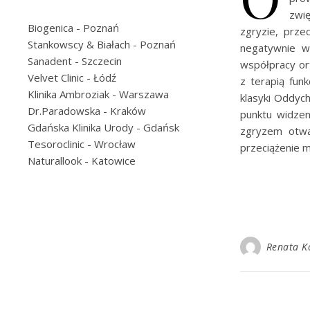
zwi
Biogenica
- Poznań
zgryzie, prze
Stankowscy & Białach
- Poznań
negatywnie w
Sanadent
- Szczecin
współpracy ort
Velvet Clinic
- Łódź
z terapią fun
Klinika Ambroziak
- Warszawa
klasyki Oddyc
Dr.Paradowska
- Kraków
punktu widzen
Gdańska Klinika Urody
- Gdańsk
zgryzem otwa
Tesoroclinic
- Wrocław
przeciążenie m
Naturallook
- Katowice
Renata K