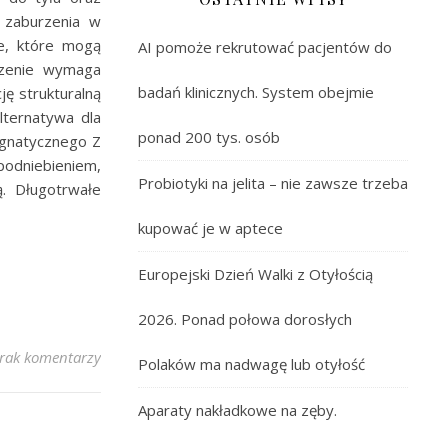
ą zaburzenia w
ne, które mogą
AI pomoże rekrutować pacjentów do
czenie wymaga
badań klinicznych. System obejmie
ję strukturalną
lternatywa dla
ponad 200 tys. osób
ognatycznego Z
podniebieniem,
Probiotyki na jelita – nie zawsze trzeba
. Długotrwałe
kupować je w aptece
Europejski Dzień Walki z Otyłością
2026. Ponad połowa dorosłych
rak komentarzy
Polaków ma nadwagę lub otyłość
Aparaty nakładkowe na zęby.