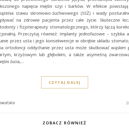
ększonego napięcia mięśni szyi i barków. W efekcie powstaj
ciążenia stawu skroniowo-żuchwowego (SSŻ) i wady postural
pływać na zdrowie pacjenta przez całe życie. Skuteczne le
odonty i fizjoterapeuty stomatologicznego, którzy łączą korekc
kcjonalną. Przeczytaj również: Implanty jednofazowe – szybka a
hanie przez usta i jego konsekwencje w obrębie układu stomat
ia ortodoncji oddychanie przez usta może skutkować wąskim 
rtym, krzyżowym lub głębokim, a także asymetrią zwarciową
ięśni żucia,…
CZYTAJ DALEJ
owalska
B
ZOBACZ RÓWNIEŻ