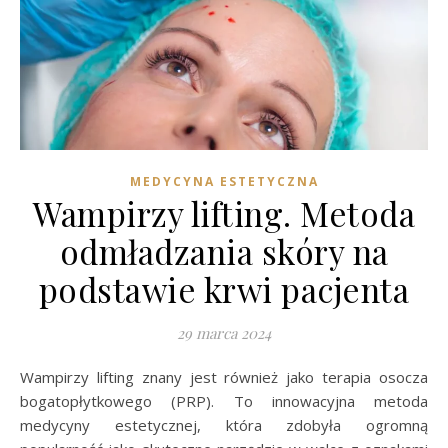
MEDYCYNA ESTETYCZNA
Wampirzy lifting. Metoda
odmładzania skóry na
podstawie krwi pacjenta
29 marca 2024
Wampirzy lifting znany jest również jako terapia osocza
bogatopłytkowego (PRP). To innowacyjna metoda
medycyny estetycznej, która zdobyła ogromną