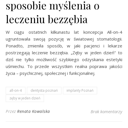
sposobie myślenia o
leczeniu bezzębia
W ciągu ostatnich kilkunastu lat koncepcja All-on-4
ugruntowała swoją pozycję w światowej stomatologii.
Ponadto, zmieniła sposób, w jaki pacjenci i lekarze
postrzegają leczenie bezzębia. „Zęby w jeden dzień” to
dziś nie tylko możliwość szybkiego odzyskania estetyki
uśmiechu. To przede wszystkim realna poprawa jakości
życia – psychicznej, społecznej i funkcjonalnej.
all-on-4
dentysta poznań
implanty Poznań
zęby w jeden dzień
Przez
Renata Kowalska
Brak komentarzy