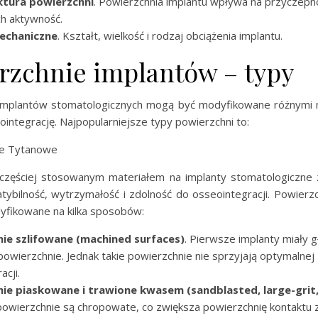
ktura powierzchni
. Powierzchnia implantu wpływa na przyczep
ich aktywność.
echaniczne
. Kształt, wielkość i rodzaj obciążenia implantu.
rzchnie implantów – typy
implantów stomatologicznych mogą być modyfikowane różnymi
integrację. Najpopularniejsze typy powierzchni to:
ie Tytanowe
jczęściej stosowanym materiałem na implanty stomatologiczne
tybilność, wytrzymałość i zdolność do osseointegracji. Powierz
fikowane na kilka sposobów:
ie szlifowane (machined surfaces)
. Pierwsze implanty miały g
powierzchnie. Jednak takie powierzchnie nie sprzyjają optymalnej
acji.
ie piaskowane i trawione kwasem (sandblasted, large-grit
powierzchnie są chropowate, co zwiększa powierzchnię kontaktu z 