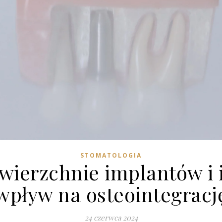
STOMATOLOGIA
wierzchnie implantów i 
wpływ na osteointegracj
24 czerwca 2024