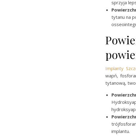
sprzyja lep
Powierzch
tytanu na p
osseointegr
Powie
powie
Implanty Szcz
wapń, fosfora
tytanową, twor
Powierzch
Hydroksyapa
hydroksyap
Powierzch
trójfosfora
implantu.