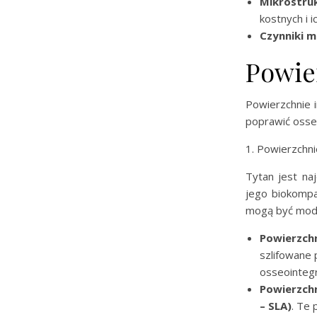
Mikrostru
kostnych i 
Czynniki m
Powie
Powierzchnie 
poprawić osseo
1. Powierzchn
Tytan jest na
jego biokompa
mogą być mody
Powierzchn
szlifowane 
osseointegr
Powierzchn
– SLA)
. Te 