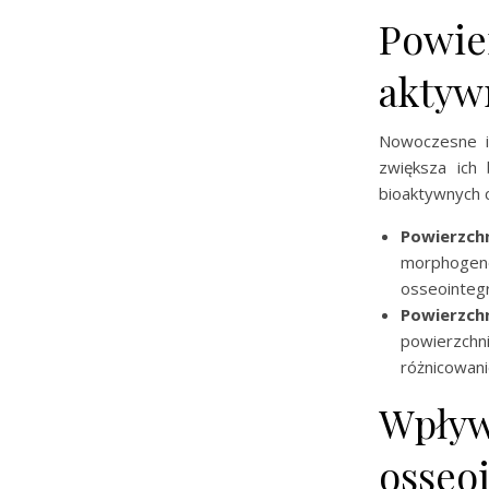
Powie
aktyw
Nowoczesne i
zwiększa ich
bioaktywnych 
Powierzchn
morphogenet
osseointegr
Powierzch
powierzchn
różnicowan
Wpływ
osseo