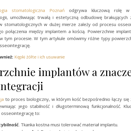
logia stomatologiczna Poznań
odgrywa kluczową rolę w 
ogii, umożliwiając trwałą i estetyczną odbudowę brakujących
w stomatologicznych w dużej mierze zależy od procesu osseoint
o połączenia między implantem a kością. Powierzchnie impla
 w tym procesie. W tym artykule omówimy różne typy powierzch
sseointegrację.
wnież:
Kępki żółte i ich usuwanie
rzchnie implantów a znacz
ntegracji
ja
to proces biologiczny, w którym kość bezpośrednio łączy się 
ewniając jego stabilność i długoterminową funkcjonalność. Klu
osseointegrację to:
ybilność
. Tkanka kostna musi tolerować materiał implantu.