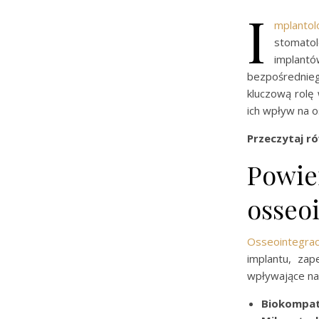
I
mplanto
stomatol
implantó
bezpośrednieg
kluczową rolę
ich wpływ na o
Przeczytaj ró
Powie
osseoi
Osseointegrac
implantu, zap
wpływające na 
Biokompat