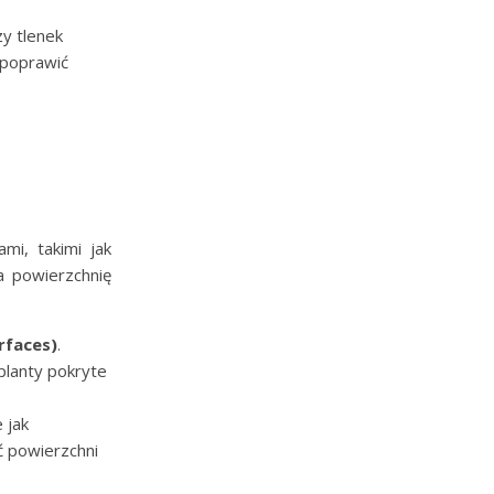
y tlenek
 poprawić
i, takimi jak
a powierzchnię
rfaces)
.
planty pokryte
 jak
ć powierzchni