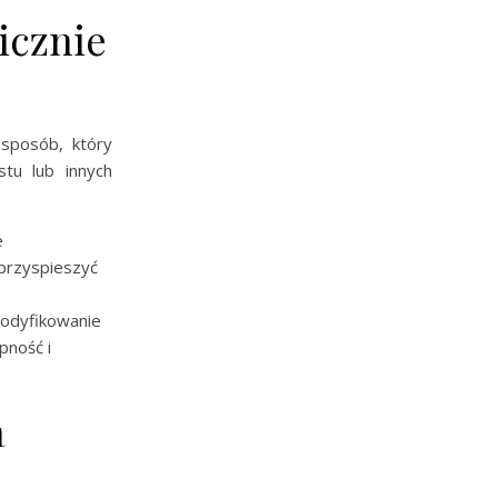
icznie
sposób, który
tu lub innych
e
 przyspieszyć
modyfikowanie
pność i
a