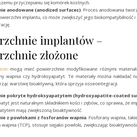
szemu przyczepianiu się komórek kostnych.
nie anodowane (anodized surfaces)
: Proces anodowania tworz
owierzchni implantu, co może zwiększyć jego biokompatybilność i
ację.
rzchnie implantów –
rzchnie złożone
ecin
mogą mieć powierzchnie modyfikowane różnymi materiałam
ny wapnia czy hydroksyapatyt. Te materiały można nakładać n
ząc warstwę bioaktywną, która sprzyja osseointegracji.
nie pokryte hydroksyapatytem (hydroxyapatite-coated su
tyt jest naturalnym składnikiem kości i zębów, co sprawia, że im
atytem mają zwiększoną bioaktywność.
nie z powłokami z fosforanów wapnia
. Fosforany wapnia, takie
n wapnia (TCP), stosuje sięjako powłoki, zwiększając bioaktywnoś