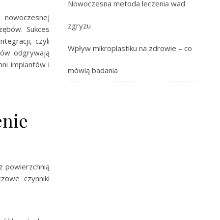
Nowoczesna metoda leczenia wad
nowoczesnej
zgryzu
 zębów. Sukces
egracji, czyli
Wpływ mikroplastiku na zdrowie – co
ntów odgrywają
ni implantów i
mówią badania
enie
z powierzchnią
czowe czynniki