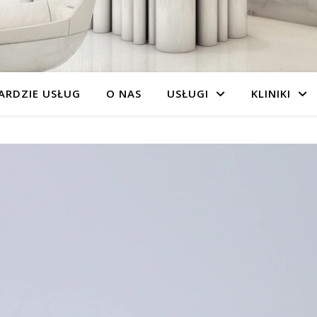
ARDZIE USŁUG
O NAS
USŁUGI
KLINIKI