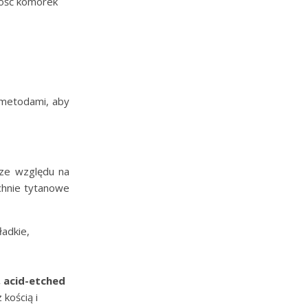
ność komórek
 metodami, aby
 ze względu na
chnie tytanowe
ładkie,
, acid-etched
kością i