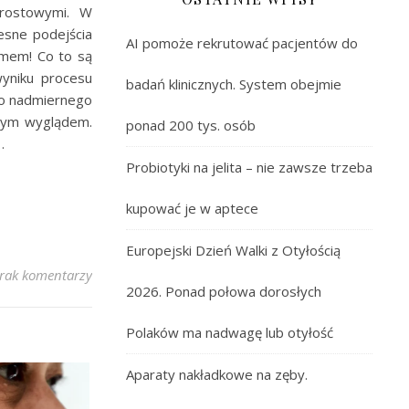
erostowymi. W
esne podejścia
AI pomoże rekrutować pacjentów do
emem! Co to są
wyniku procesu
badań klinicznych. System obejmie
 do nadmiernego
owym wyglądem.
ponad 200 tys. osób
…
Probiotyki na jelita – nie zawsze trzeba
kupować je w aptece
Europejski Dzień Walki z Otyłością
rak komentarzy
2026. Ponad połowa dorosłych
Polaków ma nadwagę lub otyłość
Aparaty nakładkowe na zęby.