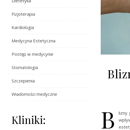
Dietetyka
Fizjoterapia
Kardiologia
Medycyna Estetyczna
Postęp w medycynie
Stomatologia
Bli
Szczepienia
Wiadomości medyczne
B
lizny
Kliniki:
wpły
este