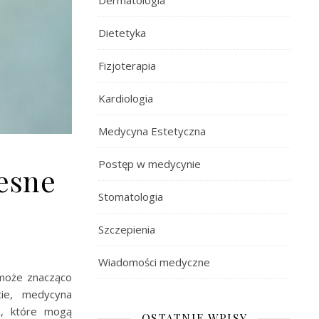
Dermatologia
Dietetyka
Fizjoterapia
Kardiologia
Medycyna Estetyczna
Postęp w medycynie
esne
Stomatologia
Szczepienia
Wiadomości medyczne
 może znacząco
ie, medycyna
a, które mogą
OSTATNIE WPISY