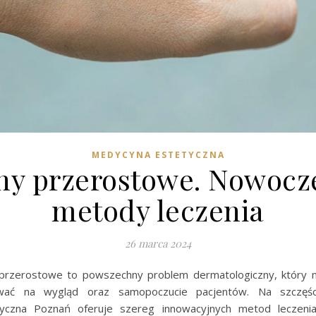
MEDYCYNA ESTETYCZNA
zny przerostowe. Nowocz
metody leczenia
26 marca 2024
 przerostowe to powszechny problem dermatologiczny, który
wać na wygląd oraz samopoczucie pacjentów. Na szczęśc
tyczna Poznań oferuje szereg innowacyjnych metod leczeni