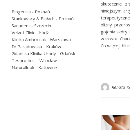
skutecznie z
niniejszym ar
Biogenica
- Poznań
terapeutyczne
Stankowscy & Białach
- Poznań
blizny przero
Sanadent
- Szczecin
gojenia skóry 
Velvet Clinic
- Łódź
wzrostu. Char
Klinika Ambroziak
- Warszawa
Co więcej, bli
Dr.Paradowska
- Kraków
Gdańska Klinika Urody
- Gdańsk
Tesoroclinic
- Wrocław
Naturallook
- Katowice
Renata K