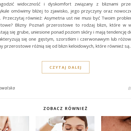
łagodzić widoczność i dyskomfort związany z bliznami prz
tykule omówimy bliżej to zjawisko, jego przyczyny oraz nowocz
. Przeczytaj również: Asymetria ust nie musi być Twoim probl
stowe? Blizny Poznań przerostowe to rodzaj blizn, które w 
stają się grube, uniesione ponad poziom skóry i mają tendencję
akteryzują się one gęstym, szorstkim i czerwonawym lub róż
zny przerostowe różnią się od blizn keloidowych, które również są
CZYTAJ DALEJ
owalska
B
ZOBACZ RÓWNIEŻ