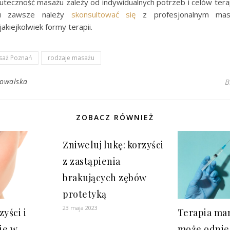
kuteczność masażu zależy od indywidualnych potrzeb i celów tera
u zawsze należy
skonsultować się
z profesjonalnym mas
akiejkolwiek formy terapii.
saż Poznań
rodzaje masażu
Kowalska
B
ZOBACZ RÓWNIEŻ
Zniweluj lukę: korzyści
z zastąpienia
brakujących zębów
protetyką
23 maja 2023
zyści i
Terapia ma
ie w
może odnieś