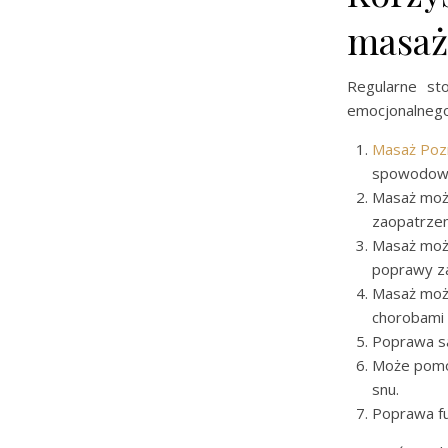
masa
Regularne st
emocjonalnego.
Masaż Po
spowodowa
Masaż może
zaopatrzen
Masaż może
poprawy za
Masaż moż
chorobami 
Poprawa s
Może pomóc
snu.
Poprawa fu