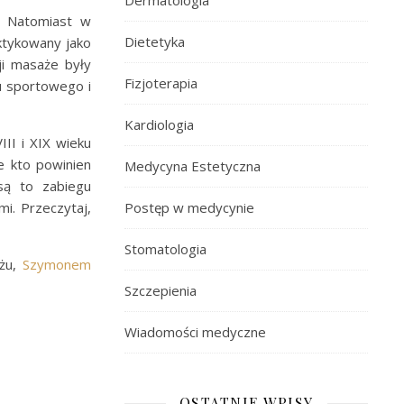
Dermatologia
. Natomiast w
Dietetyka
aktykowany jako
ji masaże były
Fizjoterapia
gu sportowego i
Kardiologia
II i XIX wieku
że kto powinien
Medycyna Estetyczna
są to zabiegu
i. Przeczytaj,
Postęp w medycynie
Stomatologia
ażu,
Szymonem
Szczepienia
Wiadomości medyczne
OSTATNIE WPISY