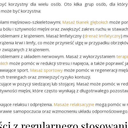
ć korzystny dla wielu osób. Oto kilka grup osób, dla któr
 może być korzystna:
lami mięśniowo-szkieletowymi.
Masaż tkanek głębokich
może po
u bólu i sztywności mięśni oraz zwiększyć zakres ruchu w stawach
oblemami z krążeniem. Masaż limfatyczny (
drenaż limfatyczny
) m
rążenia krwi i limfy, co może przynieść ulgę w przypadku obrzęków
związanych z krążeniem.
roblemami z układem nerwowym. Masaż z wykorzystaniem
terap
kkich
może pomóc w redukcji stresu i napięcia, a także poprawić ja
wiające sport.
Masaż sportowy
może pomóc w regeneracji mięś
ch treningach oraz zmniejszyć ryzyko kontuzji.
ujące w pozycji siedzącej lub stojącej. Masaż może pomóc w redu
ztywności mięśni, które często wynikają z długotrwałego pozosta
ające relaksu i odprężenia.
Masaże relaksacyjne
mogą pomóc w r
prawie samopoczucia oraz wzmocnieniu układu odpornościowego
ści z regularnego stosowani