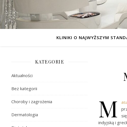
KLINIKI O NAJWYŻSZYM STAND
KATEGORIE
Aktualności
Bez kategorii
M
Choroby i zagrożenia
as
pr
Dermatologia
si
indyjską i grec