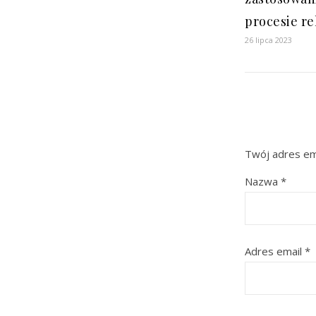
procesie reh
26 lipca 2023
Twój adres ema
Nazwa
*
Adres email
*