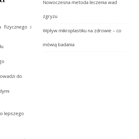
Nowoczesna metoda leczenia wad
zgryzu
 fizycznego i
Wpływ mikroplastiku na zdrowie – co
mówią badania
lu
go
rowadzi do
łymi
do lepszego