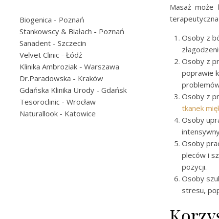
Masaż może by
terapeutyczna
Biogenica
- Poznań
Stankowscy & Białach
- Poznań
Osoby z bó
Sanadent
- Szczecin
złagodzeni
Velvet Clinic
- Łódź
Osoby z pr
Klinika Ambroziak
- Warszawa
poprawie k
Dr.Paradowska
- Kraków
problemów 
Gdańska Klinika Urody
- Gdańsk
Osoby z p
Tesoroclinic
- Wrocław
tkanek mię
Naturallook
- Katowice
Osoby upra
intensywny
Osoby prac
pleców i s
pozycji.
Osoby szuk
stresu, po
Korzy