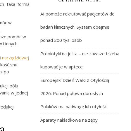
ych taka forma
AI pomoże rekrutować pacjentów do
móc w
badań klinicznych. System obejmie
.
oże pomóc w
ponad 200 tys. osób
 i innych
Probiotyki na jelita – nie zawsze trzeba
ii narzędziowej
kość snu.
kupować je w aptece
ni po
Europejski Dzień Walki z Otyłością
kcji bólu
wania w jednej
2026. Ponad połowa dorosłych
Polaków ma nadwagę lub otyłość
edukcji
.
Aparaty nakładkowe na zęby.
a