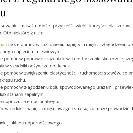
żu
osowanie masażu może przynieść wiele korzyści dla zdrowia
 Oto niektóre z nich:
znań
może pomóc w rozluźnieniu napiętych mięśni i złagodzeniu bó
nego napięciem mięśniowym.
 pomóc w poprawie krążenia krwi i dostarczeniu skuteczniejsze
ia w składniki odżywcze do tkanek.
 pomóc w zwiększeniu elastyczności i ruchomości stawów, co p
kresu ruchu.
e pomóc w złagodzeniu bólu spowodowanego urazami, przewlek
lub stanami zapalnymi.
amopoczucia emocjonalnego.
 w redukcji napięcia mięśniowego i stresu, co może prowadzić 
nkcji układu odpornościowego.