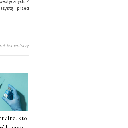
peutycznych. Z
ażystą przed
rak komentarzy
nualna. Kto
ć korzyści