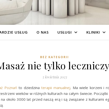
ARDZIE USŁUG
O NAS
USŁUGI
KLINIKI
BEZ KATEGORII
Masaż nie tylko leczniczy
5 kwietnia 2023
aż Poznań
to dziedzina
terapii manualnej
. Ma wiele korzeni i r
zestrzeni wieków w różnych kulturach na całym świecie. Początk
ę na około 3000 lat przed naszą erą i są związane z kulturami eg
ką.