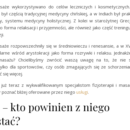
saże wykorzystywano do celów leczniczych i kosmetycznych
był częścią tradycyjnej medycyny chińskiej, a w Indiach był pr
y, systemu medycyny holistycznej. Z kolei w starożytnej Grec
 forma relaksacji i przyjemności, ale również jako część trenin
ji.
aże rozpowszechniły się w średniowieczu i renesansie, a w XVI
larne wśród arystokracji jako forma rozrywki i relaksu. Jednak
masażu? Chcielibyśmy zwrócić waszą uwagę na to, że nie 
ylko dla sportowców, czy osób zmagających się ze schorzeniam
 się więcej.
już teraz z wykwalifikowanym specjalistom fizjoterapii i mas
y poznać bliżej oferowane przez niego
usługi
.
 – kto powinien z niego
stać?