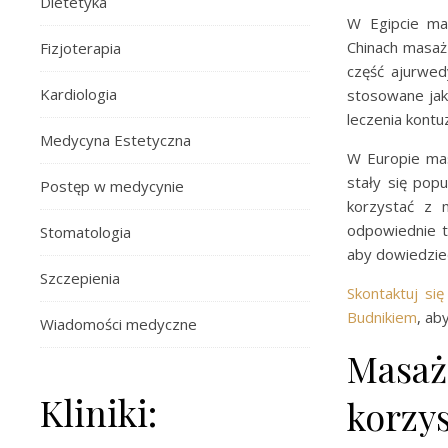
Dietetyka
W Egipcie ma
Chinach masaż 
Fizjoterapia
część ajurwed
Kardiologia
stosowane jako
leczenia kontuz
Medycyna Estetyczna
W Europie mas
stały się popu
Postęp w medycynie
korzystać z 
odpowiednie t
Stomatologia
aby dowiedzieć
Szczepienia
Skontaktuj się
Budnikiem
, ab
Wiadomości medyczne
Masaż
Kliniki:
korzy