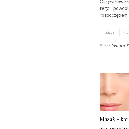
Oczywiście, s
tego powod
rozpoczęciem j
masaż
ma
Przez
Renata 
Masaż – kor
zastosowan