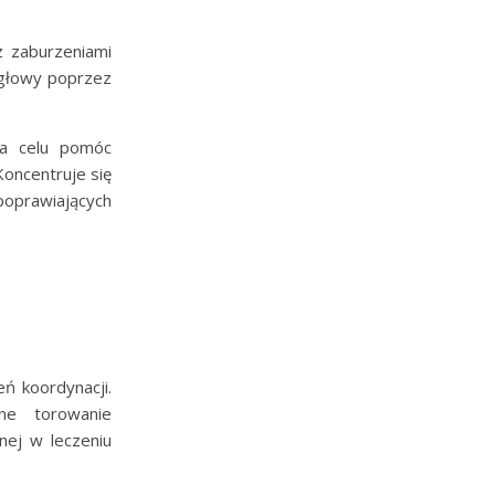
z zaburzeniami
 głowy poprzez
na celu pomóc
Koncentruje się
oprawiających
eń koordynacji.
wne torowanie
nej w leczeniu