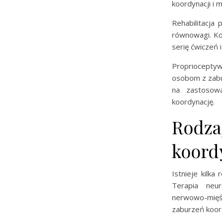
koordynacji i m
Rehabilitacja
równowagi. Ko
serię ćwiczeń 
Propriocepty
osobom z zabur
na zastosowa
koordynację.
Rodzaj
koord
Istnieje kilka
Terapia neur
nerwowo-mięśn
zaburzeń koord