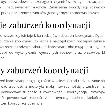
 być spowodowana szeregiem czynników, w tym mutacjami 
y i nadużywaniem alkoholu. Zaburzenia koordynacji rozwojo
rzez połączenie czynników genetycznych i środowiskowych.
je zaburzeń koordynacji
 wcześniej, istnieje kilka rodzajów zaburzeń koordynacji. Dyspra
urzenie koordynacji to jedne z najczęstszych rodzajów zaburze
wszechne rodzaje zaburzeń koordynacji obejmują apraksję, k
nostki do wykonywania wyuczonych ruchów, oraz pląsawicę, k
ne.
y zaburzeń koordynacji
eń koordynacji mogą się różnić w zależności od rodzaju zaburzen
ać trudności z motoryką małą i świadomością przestrzenną
 powodować trudności z równowagą i koordynacją. Rozwojo
oże powodować trudności z koordynacją i ruchem. Niektóre z
zeń koordynacji obejmują: