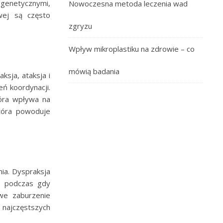
genetycznymi,
Nowoczesna metoda leczenia wad
wej są często
zgryzu
Wpływ mikroplastiku na zdrowie – co
mówią badania
ksja, ataksja i
ń koordynacji.
tóra wpływa na
tóra powoduje
ia. Dyspraksja
, podczas gdy
we zaburzenie
 najczęstszych