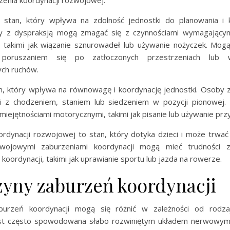
rzenia koordynacji rozwojowej.
 stan, który wpływa na zdolność jednostki do planowania i
y z dyspraksją mogą zmagać się z czynnościami wymagającymi
 takimi jak wiązanie sznurowadeł lub używanie nożyczek. Mog
 poruszaniem się po zatłoczonych przestrzeniach lub 
ch ruchów.
an, który wpływa na równowagę i koordynację jednostki. Osoby 
i z chodzeniem, staniem lub siedzeniem w pozycji pionowej
miejętnościami motorycznymi, takimi jak pisanie lub używanie pr
ordynacji rozwojowej to stan, który dotyka dzieci i może trwać 
ojowymi zaburzeniami koordynacji mogą mieć trudności z
oordynacji, takimi jak uprawianie sportu lub jazda na rowerze.
zyny zaburzeń koordynacji
burzeń koordynacji mogą się różnić w zależności od rodzaj
est często spowodowana słabo rozwiniętym układem nerwowym