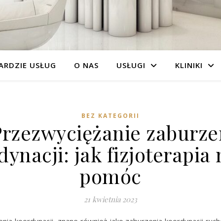
ARDZIE USŁUG
O NAS
USŁUGI
KLINIKI
BEZ KATEGORII
Przezwyciężanie zaburze
dynacji: jak fizjoterapia
pomóc
21 kwietnia 2023