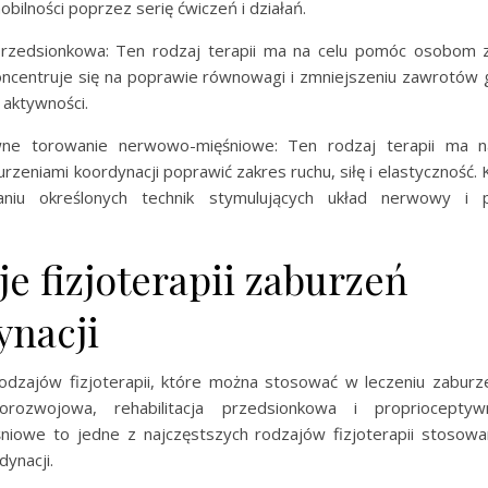
obilności poprzez serię ćwiczeń i działań.
 przedsionkowa: Ten rodzaj terapii ma na celu pomóc osobom 
ncentruje się na poprawie równowagi i zmniejszeniu zawrotów
i aktywności.
wne torowanie nerwowo-mięśniowe: Ten rodzaj terapii ma 
zeniami koordynacji poprawić zakres ruchu, siłę i elastyczność. 
niu określonych technik stymulujących układ nerwowy i p
e fizjoterapii zaburzeń
ynacji
 rodzajów fizjoterapii, które można stosować w leczeniu zaburz
orozwojowa, rehabilitacja przedsionkowa i propriocepty
iowe to jedne z najczęstszych rodzajów fizjoterapii stosowa
ynacji.