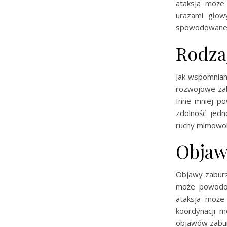
ataksja może
urazami głow
spowodowane p
Rodza
Jak wspomniano
rozwojowe zab
Inne mniej po
zdolność jed
ruchy mimowol
Objaw
Objawy zaburz
może powodow
ataksja może
koordynacji m
objawów zabur