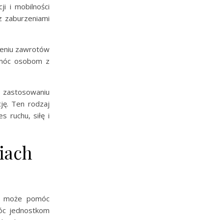
i i mobilności
z zaburzeniami
zeniu zawrotów
pomóc osobom z
zastosowaniu
ję. Ten rodzaj
 ruchu, siłę i
niach
pia może pomóc
óc jednostkom