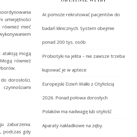
 koordynowania
AI pomoże rekrutować pacjentów do
 umiejętności
ą również mieć
badań klinicznych. System obejmie
wykonywaniem
ponad 200 tys. osób
z ataksją mogą
Probiotyki na jelita – nie zawsze trzeba
. Mogą również
zyborów.
kupować je w aptece
do dorosłości.
Europejski Dzień Walki z Otyłością
 czynnościami
2026. Ponad połowa dorosłych
Polaków ma nadwagę lub otyłość
u zaburzenia.
Aparaty nakładkowe na zęby.
, podczas gdy