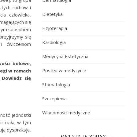
howej, to grupa
Dermatologia
stych ruchów i
Dietetyka
ia człowieka,
zmagających się
Fizjoterapia
znym sposobem
przyjrzymy się
Kardiologia
 i ćwiczeniom
Medycyna Estetyczna
wości bólowe,
Postęp w medycynie
iegi w ramach
. Dowiedz się
Stomatologia
Szczepienia
Wiadomości medyczne
ność jednostki
i ciała, w tym
ują dyspraksję,
OSTATNIE WPISY