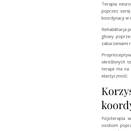
Terapia neuro
poprzez serię
koordynacji w
Rehabilitacja
głowy poprzez
zaburzeniami 
Propriocept
określonych t
terapii ma na
elastyczność.
Korzyś
koord
Fizjoterapia 
osobom popra