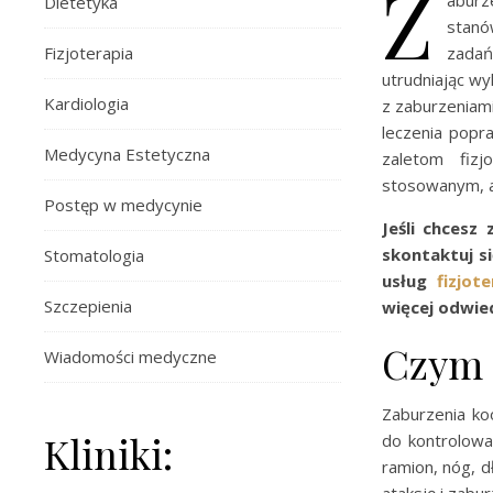
Z
aburz
Dietetyka
stanó
Fizjoterapia
zadań
utrudniając wy
Kardiologia
z zaburzeniam
leczenia popr
Medycyna Estetyczna
zaletom fizj
stosowanym, a
Postęp w medycynie
Jeśli chcesz
skontaktuj s
Stomatologia
usług
fizjot
Szczepienia
więcej odwie
Czym 
Wiadomości medyczne
Zaburzenia ko
Kliniki:
do kontrolowa
ramion, nóg, d