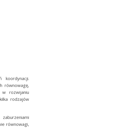
koordynacji.
ch równowagę,
w rozwijaniu
kilka rodzajów
 zaburzeniami
wie równowagi,