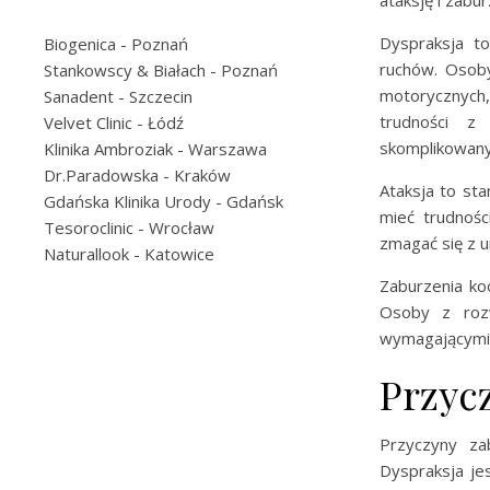
ataksję i zabu
Dyspraksja to
Biogenica
- Poznań
ruchów. Osob
Stankowscy & Białach
- Poznań
motorycznych,
Sanadent
- Szczecin
trudności z
Velvet Clinic
- Łódź
skomplikowany
Klinika Ambroziak
- Warszawa
Dr.Paradowska
- Kraków
Ataksja to st
Gdańska Klinika Urody
- Gdańsk
mieć trudnośc
Tesoroclinic
- Wrocław
zmagać się z u
Naturallook
- Katowice
Zaburzenia ko
Osoby z rozw
wymagającymi k
Przyc
Przyczyny za
Dyspraksja j