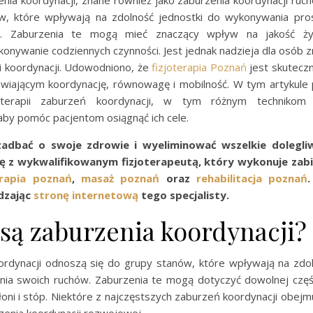
enia koordynacji, znane również jako zaburzenia koordynacji ruc
w, które wpływają na zdolność jednostki do wykonywania pro
. Zaburzenia te mogą mieć znaczący wpływ na jakość życ
konywanie codziennych czynności. Jest jednak nadzieja dla osób 
i koordynacji. Udowodniono, że
fizjoterapia Poznań
jest skutec
awiającym koordynację, równowagę i mobilność. W tym artykule 
oterapii zaburzeń koordynacji, w tym różnym technikom
by pomóc pacjentom osiągnąć ich cele.
 zadbać o swoje zdrowie i wyeliminować wszelkie dolegli
ię z wykwalifikowanym fizjoterapeutą, który wykonuje zab
erapia poznań
,
masaż poznań
oraz
rehabilitacja poznań
dzając
stronę internetową
tego specjalisty.
są zaburzenia koordynacji?
ordynacji odnoszą się do grupy stanów, które wpływają na zdol
nia swoich ruchów. Zaburzenia te mogą dotyczyć dowolnej częśc
łoni i stóp. Niektóre z najczęstszych zaburzeń koordynacji obejm