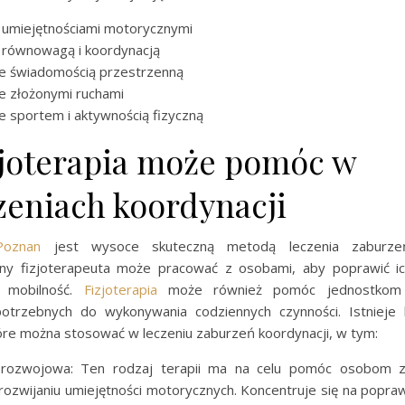
 umiejętnościami motorycznymi
z równowagą i koordynacją
ze świadomością przestrzenną
e złożonymi ruchami
e sportem i aktywnością fizyczną
izjoterapia może pomóc w
zeniach koordynacji
Poznan
jest wysoce skuteczną metodą leczenia zaburzeń 
any fizjoterapeuta może pracować z osobami, aby poprawić i
i mobilność.
Fizjoterapia
może również pomóc jednostkom 
potrzebnych do wykonywania codziennych czynności. Istnieje 
które można stosować w leczeniu zaburzeń koordynacji, w tym:
orozwojowa: Ten rodzaj terapii ma na celu pomóc osobom z
 rozwijaniu umiejętności motorycznych. Koncentruje się na popra