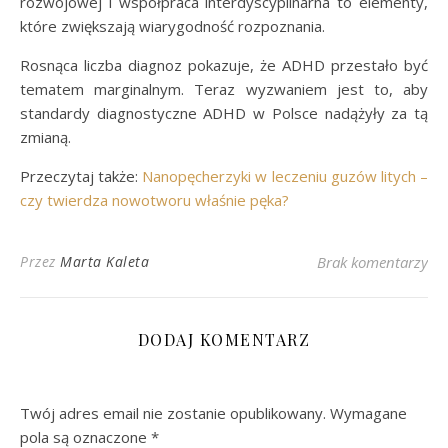
rozwojowej i współpraca interdyscyplinarna to elementy,
które zwiększają wiarygodność rozpoznania.
Rosnąca liczba diagnoz pokazuje, że ADHD przestało być
tematem marginalnym. Teraz wyzwaniem jest to, aby
standardy diagnostyczne ADHD w Polsce nadążyły za tą
zmianą.
Przeczytaj także:
Nanopęcherzyki w leczeniu guzów litych –
czy twierdza nowotworu właśnie pęka?
Przez
Marta Kaleta
Brak komentarzy
DODAJ KOMENTARZ
Twój adres email nie zostanie opublikowany.
Wymagane
pola są oznaczone
*