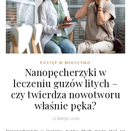
POSTĘP W MEDYCYNIE
Nanopęcherzyki w
leczeniu guzów litych –
czy twierdza nowotworu
właśnie pęka?
25 lutego 2026
Nanopęcherzyki w leczeniu guzów litych mogą stać się