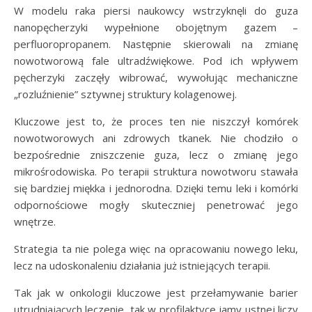
W modelu raka piersi naukowcy wstrzyknęli do guza
nanopęcherzyki wypełnione obojętnym gazem –
perfluoropropanem. Następnie skierowali na zmianę
nowotworową fale ultradźwiękowe. Pod ich wpływem
pęcherzyki zaczęły wibrować, wywołując mechaniczne
„rozluźnienie” sztywnej struktury kolagenowej.
Kluczowe jest to, że proces ten nie niszczył komórek
nowotworowych ani zdrowych tkanek. Nie chodziło o
bezpośrednie zniszczenie guza, lecz o zmianę jego
mikrośrodowiska. Po terapii struktura nowotworu stawała
się bardziej miękka i jednorodna. Dzięki temu leki i komórki
odpornościowe mogły skuteczniej penetrować jego
wnętrze.
Strategia ta nie polega więc na opracowaniu nowego leku,
lecz na udoskonaleniu działania już istniejących terapii.
Tak jak w onkologii kluczowe jest przełamywanie barier
utrudniających leczenie, tak w profilaktyce jamy ustnej liczy