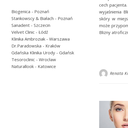
cech pacjenta.
Biogenica
- Poznań
wyjaśnienia Bl
Stankowscy & Białach
- Poznań
skóry w miejs
Sanadent
- Szczecin
może przypomin
Velvet Clinic
- Łódź
Blizny atrofic
Klinika Ambroziak
- Warszawa
Dr.Paradowska
- Kraków
Gdańska Klinika Urody
- Gdańsk
Tesoroclinic
- Wrocław
Naturallook
- Katowice
Renata K