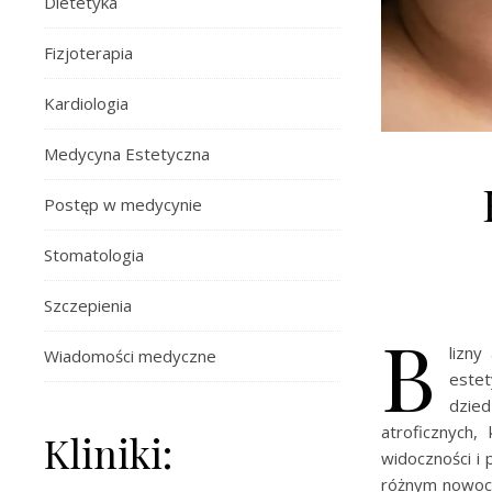
Dietetyka
Fizjoterapia
Kardiologia
Medycyna Estetyczna
Postęp w medycynie
Stomatologia
Szczepienia
B
lizny
Wiadomości medyczne
estet
dzie
atroficznych,
Kliniki:
widoczności i
różnym nowocz