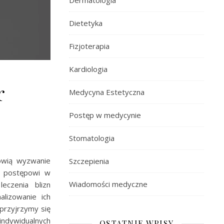
Dermatologia
Dietetyka
Fizjoterapia
Kardiologia
r
Medycyna Estetyczna
Postęp w medycynie
Stomatologia
nowią wyzwanie
Szczepienia
ki postępowi w
Wiadomości medyczne
eczenia blizn
alizowanie ich
przyjrzymy się
indywidualnych
OSTATNIE WPISY