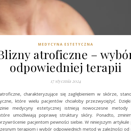
MEDYCYNA ESTETYCZNA
Blizny atroficzne – wybó
odpowiedniej terapii
17 stycznia 2024
 atroficzne, charakteryzujące się zagłębieniem w skórze, sta
yczne, które wielu pacjentów chciałoby przezwyciężyć. Dzię
dzinie medycyny estetycznej istnieją nowoczesne metody l
 które umożliwiają poprawę struktury skóry. Ponadto, zminim
 przywrócenie pacjentom pewności siebie. W niniejszym artykule 
esnym terapiom i wybór odpowiednich metod w zależności od 