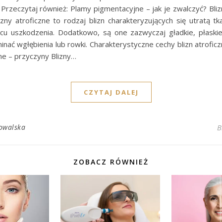
 Przeczytaj również: Plamy pigmentacyjne – jak je zwalczyć? Bliz
izny atroficzne to rodzaj blizn charakteryzujących się utratą tka
cu uszkodzenia. Dodatkowo, są one zazwyczaj gładkie, płaskie
ać wgłębienia lub rowki. Charakterystyczne cechy blizn atrofic
zne – przyczyny Blizny…
CZYTAJ DALEJ
owalska
B
ZOBACZ RÓWNIEŻ