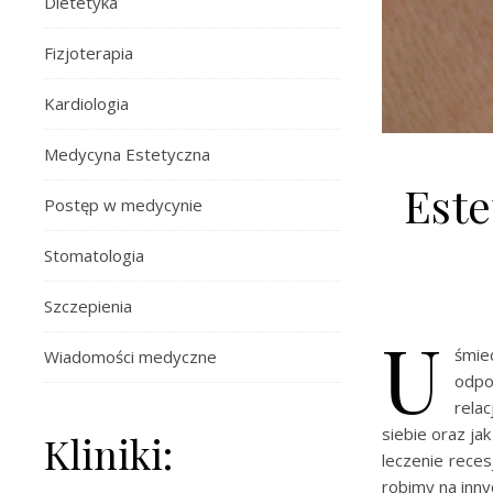
Dietetyka
Fizjoterapia
Kardiologia
Medycyna Estetyczna
Este
Postęp w medycynie
Stomatologia
Szczepienia
U
śmie
Wiadomości medyczne
odpo
rela
siebie oraz ja
Kliniki:
leczenie rece
robimy na inn