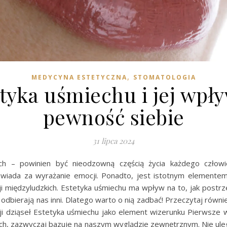
,
MEDYCYNA ESTETYCZNA
STOMATOLOGIA
tyka uśmiechu i jej wpł
pewność siebie
31 lipca 2024
ch – powinien być nieodzowną częścią życia każdego człowi
wiada za wyrażanie emocji. Ponadto, jest istotnym elemente
cji międzyludzkich. Estetyka uśmiechu ma wpływ na to, jak post
k odbierają nas inni. Dlatego warto o nią zadbać! Przeczytaj równie
sji dziąseł Estetyka uśmiechu jako element wizerunku Pierwsze w
ych, zazwyczaj bazuje na naszym wyglądzie zewnętrznym. Nie uleg