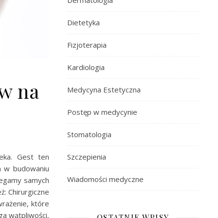
Dermatologia
Dietetyka
Fizjoterapia
Kardiologia
yw na
Medycyna Estetyczna
Postęp w medycynie
Stomatologia
eka. Gest ten
Szczepienia
m w budowaniu
Wiadomości medyczne
rzegamy samych
ż: Chirurgiczne
rażenie, które
a wątpliwości,
OSTATNIE WPISY