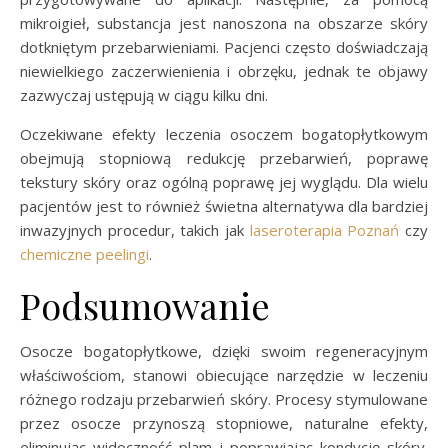
mikroigieł, substancja jest nanoszona na obszarze skóry
dotkniętym przebarwieniami. Pacjenci często doświadczają
niewielkiego zaczerwienienia i obrzęku, jednak te objawy
zazwyczaj ustępują w ciągu kilku dni.
Oczekiwane efekty leczenia osoczem bogatopłytkowym
obejmują stopniową redukcję przebarwień, poprawę
tekstury skóry oraz ogólną poprawę jej wyglądu. Dla wielu
pacjentów jest to również świetna alternatywa dla bardziej
inwazyjnych procedur, takich jak
laseroterapia Poznań
czy
chemiczne peelingi
.
Podsumowanie
Osocze bogatopłytkowe, dzięki swoim regeneracyjnym
właściwościom, stanowi obiecujące narzędzie w leczeniu
różnego rodzaju przebarwień skóry. Procesy stymulowane
przez osocze przynoszą stopniowe, naturalne efekty,
eliminując widoczność plam i poprawiając kondycję skóry.