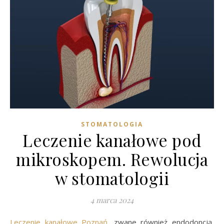
STOMATOLOGIA
Leczenie kanałowe pod
mikroskopem. Rewolucja
w stomatologii
4 marca 2024
Leczenie kanałowe Poznań
, zwane również endodoncją,