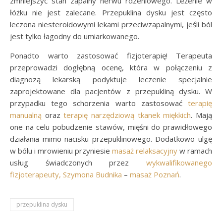
zmniejszyć stan zapalny nerwu rdzeniowego. Leżenie w
łóżku nie jest zalecane. Przepuklina dysku jest często
leczona niesteroidowymi lekami przeciwzapalnymi, jeśli ból
jest tylko łagodny do umiarkowanego.
Ponadto warto zastosować fizjoterapię! Terapeuta
przeprowadzi dogłębną ocenę, która w połączeniu z
diagnozą lekarską podyktuje leczenie specjalnie
zaprojektowane dla pacjentów z przepukliną dysku. W
przypadku tego schorzenia warto zastosować
terapię
manualną
oraz
terapię narzędziową tkanek miękkich
. Mają
one na celu pobudzenie stawów, mięśni do prawidłowego
działania mimo nacisku przepuklinowego. Dodatkowo ulgę
w bólu i mrowieniu przyniesie
masaż relaksacyjny
w ramach
usług świadczonych przez
wykwalifikowanego
fizjoterapeuty, Szymona Budnika
–
masaż Poznań
.
przepuklina dysku